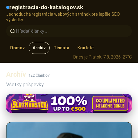
registracia-do-katalogov.sk
Jednoduchá registrácia webových stránok pre lepšie SEO
výsledky.
Domov
Archív
Témata
Kontakt
Dnes je Piatok, 7 8. 2026
· 27°C
Archív
122 článkov
Všetky príspevky