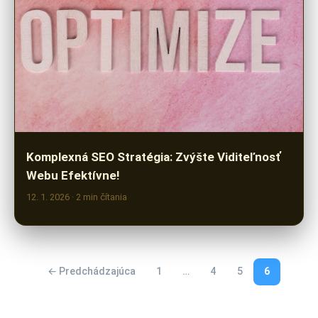
Komplexná SEO Stratégia: Zvýšte Viditeľnosť
Webu Efektívne!
12. 1. 2026
· 2 min čítania
← Predchádzajúca
1
…
4
5
6