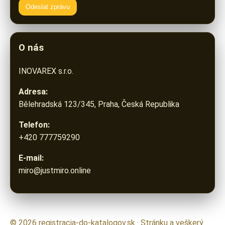
Odeslat zprávu
O nás
INOVAREX s.r.o.
Adresa:
Bělehradská 123/345, Praha, Česká Republika
Telefon:
+420 777759290
E-mail:
miro@justmiro.online
© 2026 registracia-do-katalogov.sk · Stránku a veškerý