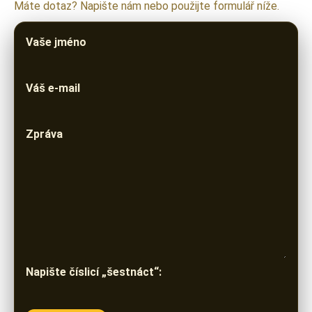
Máte dotaz? Napište nám nebo použijte formulář níže.
Vaše jméno
Váš e-mail
Zpráva
Napište číslicí „šestnáct“: