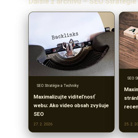
Ďalšie z archívu – SEO Stratégie
SEO St
SEO Stratégie a Techniky
Maxim
Maximalizujte viditeľnosť
strán
webu: Ako video obsah zvyšuje
recen
SEO
27. 2. 2026
25. 2. 2