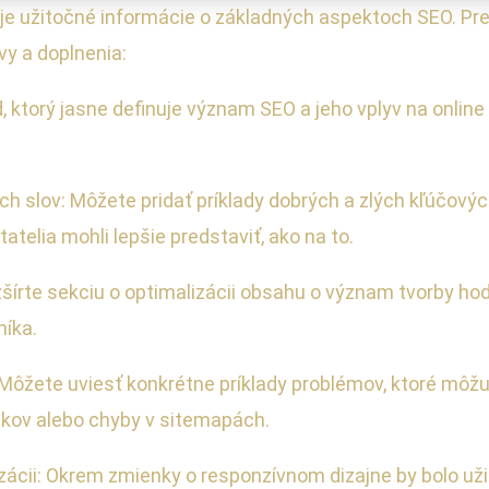
je užitočné informácie o základných aspektoch SEO. Pre 
vy a doplnenia:
 ktorý jasne definuje význam SEO a jeho vplyv na online
ch slov: Môžete pridať príklady dobrých a zlých kľúčový
tatelia mohli lepšie predstaviť, ako na to.
šírte sekciu o optimalizácii obsahu o význam tvorby hod
níka.
 Môžete uviesť konkrétne príklady problémov, ktoré môžu 
zkov alebo chyby v sitemapách.
izácii: Okrem zmienky o responzívnom dizajne by bolo už