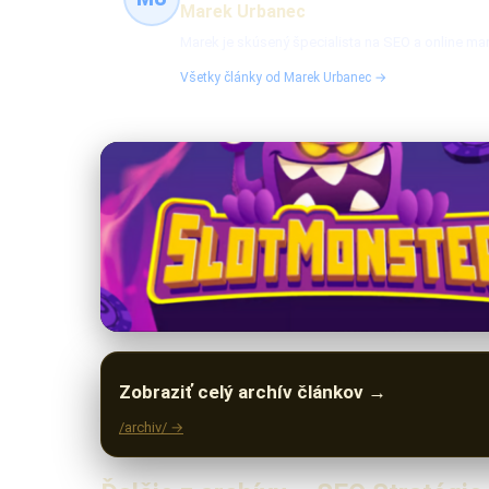
Marek Urbanec
Marek je skúsený špecialista na SEO a online mar
Všetky články od Marek Urbanec →
Zobraziť celý archív článkov →
/archiv/ →