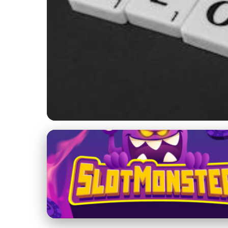
SEO Stratégie a Techniky
Kompletný Sprievod
Optimalizáciu
28. 1. 2026
· 3 min čítania · Autor: Marek Urbanec