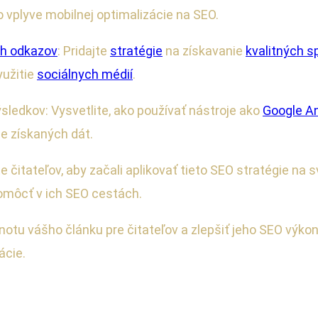
o vplyve mobilnej optimalizácie na SEO.
h odkazov
: Pridajte
stratégie
na získavanie
kvalitných 
yužitie
sociálnych médií
.
sledkov: Vysvetlite, ako používať nástroje ako
Google An
de získaných dát.
te čitateľov, aby začali aplikovať tieto SEO stratégie na
pomôcť v ich SEO cestách.
notu vášho článku pre čitateľov a zlepšiť jeho SEO výkon
ácie.