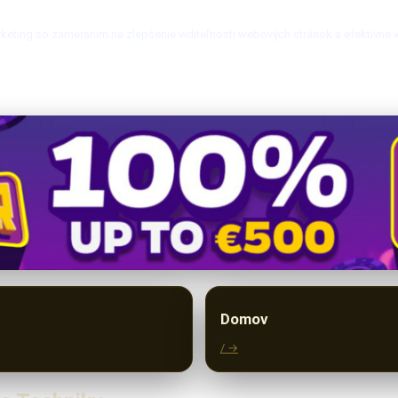
keting so zameraním na zlepšenie viditeľnosti webových stránok a efektívne v
Domov
/ →