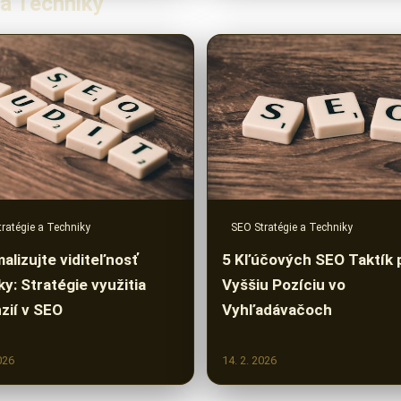
 a Techniky
ratégie a Techniky
SEO Stratégie a Techniky
alizujte viditeľnosť
5 Kľúčových SEO Taktík 
ky: Stratégie využitia
Vyššiu Pozíciu vo
zií v SEO
Vyhľadávačoch
026
14. 2. 2026