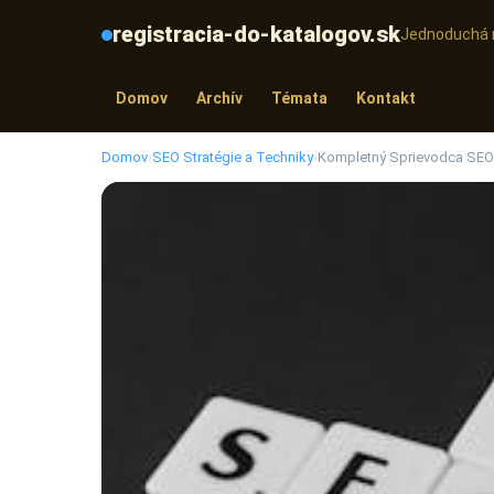
registracia-do-katalogov.sk
Jednoduchá r
Domov
Archív
Témata
Kontakt
Domov
›
SEO Stratégie a Techniky
›
Kompletný Sprievodca SEO