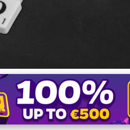
ca SEO: Od Kľúčových Slo