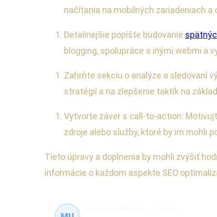
načítania na mobilných zariadeniach a 
Detailnejšie popíšte budovanie
spätnýc
blogging, spolupráce s inými webmi a v
Zahrňte sekciu o analýze a sledovaní vý
stratégií a na zlepšenie taktík na zákla
Vytvorte záver s call-to-action: Motivuj
zdroje alebo služby, ktoré by im mohli 
Tieto úpravy a doplnenia by mohli zvýšiť hod
informácie o každom aspekte SEO optimaliz
SEO a Online Marketing
37 článkov
MU