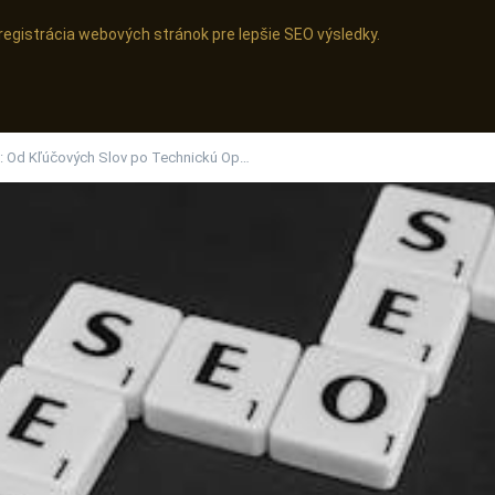
egistrácia webových stránok pre lepšie SEO výsledky.
: Od Kľúčových Slov po Technickú Op…