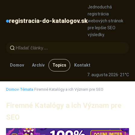
Jednoduchá
registrácia
registracia-do-katalogov.sk
webových stránok
pre lepšie SEO
výsledky.
Domov
Archív
Topics
Kontakt
7. augusta 2026
· 21°C
Domov
›
Témata
›
Firemné Katalógy a ich Význam pre SEO
Firemné Katalógy a ich Význam pre
SEO