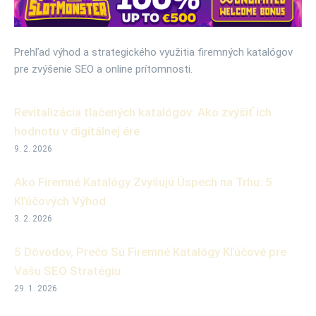
Prehľad výhod a strategického využitia firemných katalógov
pre zvýšenie SEO a online prítomnosti.
Revitalizácia tlačených katalógov: Ako zvýšiť ich
hodnotu v digitálnej ére
9. 2. 2026
Ako Firemné Katalógy Zvyšujú Úspech na Trhu: 5
Kľúčových Výhod
3. 2. 2026
5 Dôvodov, Prečo Sú Firemné Katalógy Kľúčové pre
Vašu SEO Stratégiu
29. 1. 2026