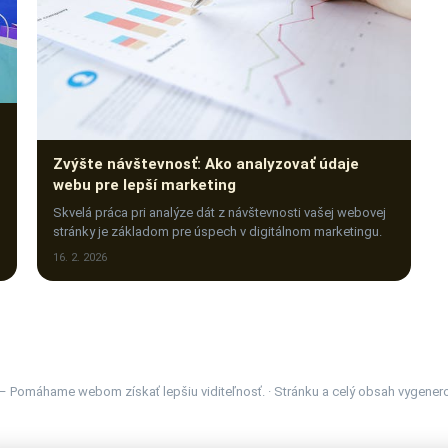
Zvýšte návštevnosť: Ako analyzovať údaje
webu pre lepší marketing
Skvelá práca pri analýze dát z návštevnosti vašej webovej
stránky je základom pre úspech v digitálnom marketingu.
16. 2. 2026
 – Pomáhame webom získať lepšiu viditeľnosť. · Stránku a celý obsah vygener