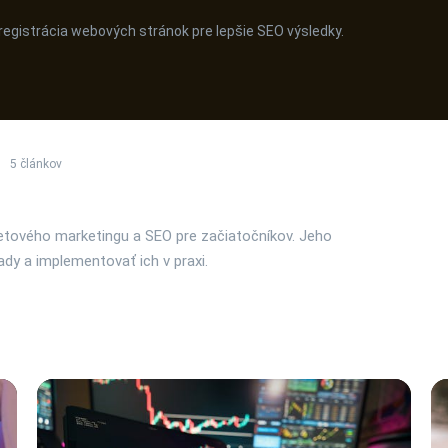
egistrácia webových stránok pre lepšie SEO výsledky.
5 článkov
rnetového marketingu a SEO pre začiatočníkov. Jeho
dy a implementovať ich v praxi.