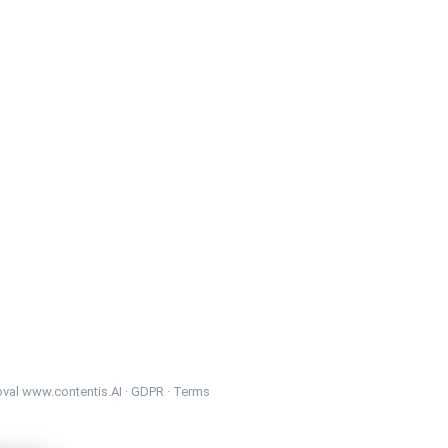
oval
www.contentis.AI
·
GDPR
·
Terms