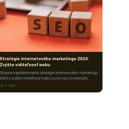
Stratégie internetového marketingu 2024:
Zvýšte viditeľnosť webu
Objavte najefektívnejšie stratégie internetového marketingu
2024 a zvýšte viditeľnosť webu pomocou moderných
techník, ktoré prinášajú viac návštevníkov a konverzií.
30. 3. 2026