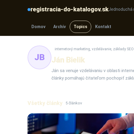
registracia-do-katalogov.sk
Jednoduchá r
Domov
Archív
Topics
Kontakt
internetový marketing, vzdelávanie, základy SEO
JB
Ján Bielik
Ján sa venuje vzdelávaniu v oblasti inte
články pomáhajú čitateľom pochopiť zákla
Všetky články
5 článkov