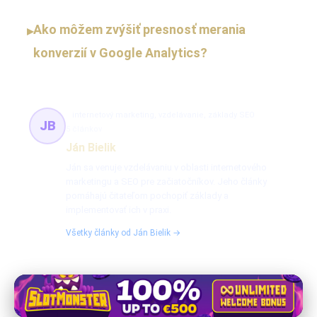
Ako môžem zvýšiť presnosť merania
▸
konverzií v Google Analytics?
internetový marketing, vzdelávanie, základy SEO
JB
5 článkov
Ján Bielik
Ján sa venuje vzdelávaniu v oblasti internetového
marketingu a SEO pre začiatočníkov. Jeho články
pomáhajú čitateľom pochopiť základy a
implementovať ich v praxi.
Všetky články od Ján Bielik →