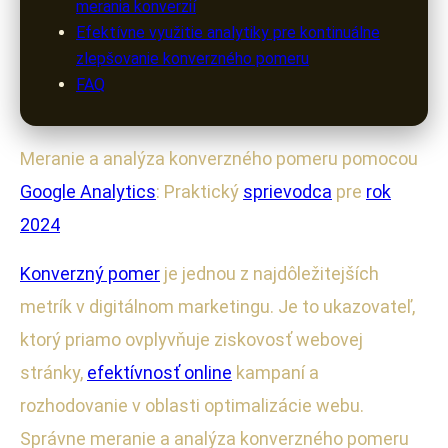
merania konverzií
Efektívne využitie analytiky pre kontinuálne
zlepšovanie konverzného pomeru
FAQ
Meranie a analýza konverzného pomeru pomocou
Google Analytics
: Praktický
sprievodca
pre
rok
2024
Konverzný pomer
je jednou z najdôležitejších
metrík v digitálnom marketingu. Je to ukazovateľ,
ktorý priamo ovplyvňuje ziskovosť webovej
stránky,
efektívnosť online
kampaní a
rozhodovanie v oblasti optimalizácie webu.
Správne meranie a analýza konverzného pomeru