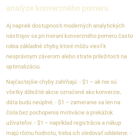
analýze konverzného pomeru
Aj napriek dostupnosti moderných analytických
nástrojov sa pri meraní konverzného pomeru často
robia základné chyby, ktoré môžu viesť k
nesprávnym záverom alebo strate príležitosti na
optimalizáciu.
Najčastejšie chyby zahŕňajú: - $1 – ak nie sú
všetky dôležité akcie označené ako konverzie,
dáta budú neúplné. - $1 – zameranie sa len na
čísla bez pochopenia motivácie a prekážok
užívateľov. - $1 – napríklad registrácia a nákup
majú rôznu hodnotu, treba ich sledovať oddelene. -