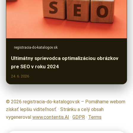
registracia-do-katalogov.sk
Ultimátny sprievodca optimalizáciou obrázkov
pre SEO v roku 2024
24. 6. 2026
© 2026 registracia-do-katalogov.sk – Pomáhame webom
získať lepšiu viditeľnosť. · Stránku a celý obsah
vygeneroval
www.contentis.AI
·
GDPR
·
Terms