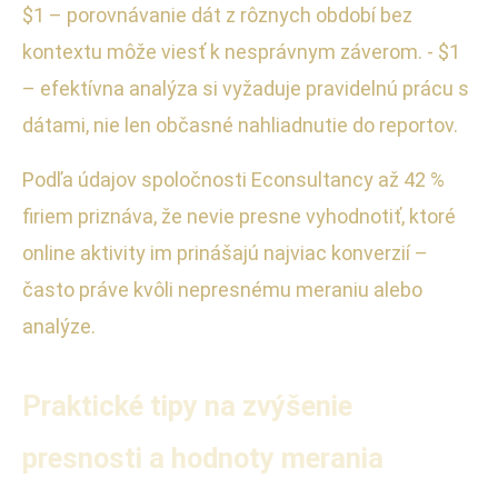
$1 – porovnávanie dát z rôznych období bez
kontextu môže viesť k nesprávnym záverom. - $1
– efektívna analýza si vyžaduje pravidelnú prácu s
dátami, nie len občasné nahliadnutie do reportov.
Podľa údajov spoločnosti Econsultancy až 42 %
firiem priznáva, že nevie presne vyhodnotiť, ktoré
online aktivity im prinášajú najviac konverzií –
často práve kvôli nepresnému meraniu alebo
analýze.
Praktické tipy na zvýšenie
presnosti a hodnoty merania