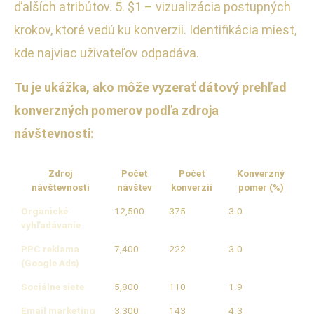
ďalších atribútov. 5. $1 – vizualizácia postupných
krokov, ktoré vedú ku konverzii. Identifikácia miest,
kde najviac užívateľov odpadáva.
Tu je ukážka, ako môže vyzerať dátový prehľad
konverzných pomerov podľa zdroja
návštevnosti:
Zdroj
Počet
Počet
Konverzný
návštevnosti
návštev
konverzií
pomer (%)
Organické
12,500
375
3.0
vyhľadávanie
PPC reklama
7,400
222
3.0
(Google Ads)
Sociálne siete
5,800
110
1.9
Email marketing
3,300
143
4.3