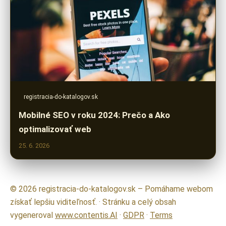
registracia-do-katalogov.sk
Mobilné SEO v roku 2024: Prečo a Ako
optimalizovať web
25. 6. 2026
© 2026 registracia-do-katalogov.sk – Pomáhame webom
získať lepšiu viditeľnosť. · Stránku a celý obsah
vygeneroval
www.contentis.AI
·
GDPR
·
Terms