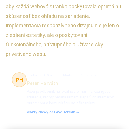
aby každá webová stránka poskytovala optimálnu
skúsenosť bez ohľadu na zariadenie.
Implementácia responzívneho dizajnu nie je len o
zlepšení estetiky, ale o poskytovaní
funkcionálneho, prístupného a užívateľsky
prívetivého webu.
Lokálne SEO a E-mail Marketing
5 článkov
PH
Peter Horváth
Peter je odborník na lokálne a e-mail marketingové
stratégie, ktorý pomáha firmám zlepšiť ich internetovú
prítomnosť a komunikáciu so zákazníkmi.
Všetky články od Peter Horváth →