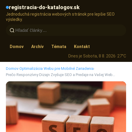
registracia-do-katalogov.sk
Jednoduchá registrácia webových stránok pre lepšie SEO
výsledky.
Domov
Archív
Témata
Kontakt
Dnes je Sobota, 8 8. 2026
· 27°C
Domov
›
Optimalizácia Webu pre Mobilné Zariadenia
›
Prečo Responzívny Dizajn Zvyšuje SEO a Predaje na Vašej Web…