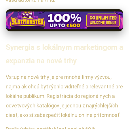
Synergia s lokálnym marketingom a
expanzia na nové trhy
Vstup na nové trhy je pre mnohé firmy výzvou,
najmä ak chcú byť rýchlo viditeľné a relevantné pre
lokálne publikum. Registrácia do regionálnych a
odvetvových katalógov je jednou z najrýchlejších
ciest, ako si zabezpečiť lokálnu online prítomnosť.