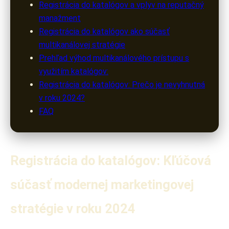
Registrácia do katalógov a vplyv na reputačný
manažment
Registrácia do katalógov ako súčasť
multikanálovej stratégie
Prehľad výhod multikanálového prístupu s
využitím katalógov:
Registrácia do katalógov: Prečo je nevyhnutná
v roku 2024?
FAQ
Registrácia do katalógov: Kľúčová
súčasť modernej marketingovej
stratégie v roku 2024