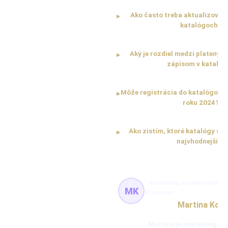
Ako často treba aktualizovať 
▸
katalógoch?
Aký je rozdiel medzi plateným
▸
zápisom v katalóg
Môže registrácia do katalógov ov
▸
roku 2024?
Ako zistím, ktoré katalógy sú 
▸
najvhodnejšie?
marketing, sociálne médiá,
MK
27 článkov
Martina Kov
Martina je marketingová