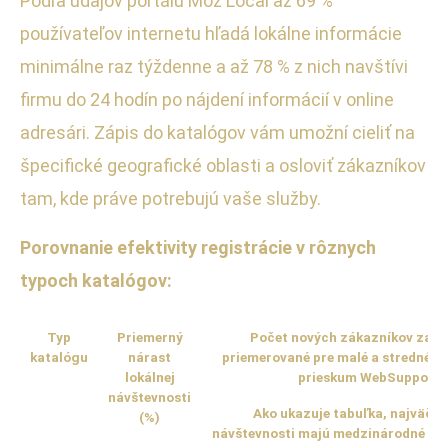
Podľa údajov portálu Moz Local až 69 %
používateľov internetu hľadá lokálne informácie
minimálne raz týždenne a až 78 % z nich navštívi
firmu do 24 hodín po nájdení informácií v online
adresári. Zápis do katalógov vám umožní cieliť na
špecifické geografické oblasti a osloviť zákazníkov
tam, kde práve potrebujú vaše služby.
Porovnanie efektivity registrácie v rôznych
typoch katalógov:
Typ
Priemerný
Počet nových zákazníkov za m
katalógu
nárast
priemerované pre malé a stredné po
lokálnej
prieskum WebSupport,
návštevnosti
Ako ukazuje tabuľka, najväčší 
(%)
návštevnosti majú medzinárodné a r