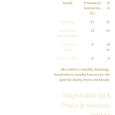
Kanál
Priemerná
Úrov
konverzia
dôve
(%)
Katalógy
31
Vyso
Organické
15
Stre
vyhľadávanie
Sociálne
9
Nízk
siete
stre
PPC reklama
5
Níz
Ako vidieť z tabuľky, katalógy p
kombináciu vysokej konverzie, dôver
spätnej väzby, ktorú iné kanály č
Registrácia do ka
Prečo je nevyhnut