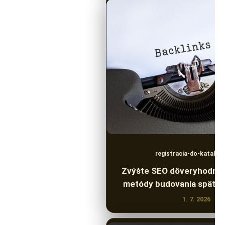
registracia-do-katalog
Zvýšte SEO dôveryhodno
metódy budovania spätn
1. 7. 2026