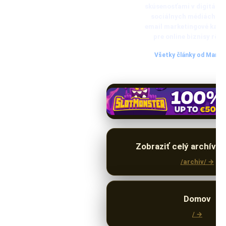
skúsenosťami v digitáln
sociálnych médiách. Vy
email marketingové kamp
pre online biznisy rôz
Všetky články od Marti
Zobraziť celý archív 
/archiv/ →
Domov
/ →