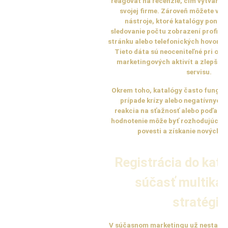
reagovať na recenzie, čím vytvárate
svojej firme. Zároveň môžete vyu
nástroje, ktoré katalógy ponúka
sledovanie počtu zobrazení profilu,
stránku alebo telefonických hovorov
Tieto dáta sú neoceniteľné pri opt
marketingových aktivít a zlepšov
servisu.
Okrem toho, katalógy často fungujú 
prípade krízy alebo negatívnych 
reakcia na sťažnosť alebo poďakov
hodnotenie môže byť rozhodujúca p
povesti a získanie nových z
Registrácia do kat
súčasť multikan
stratégie
V súčasnom marketingu už nestačí b