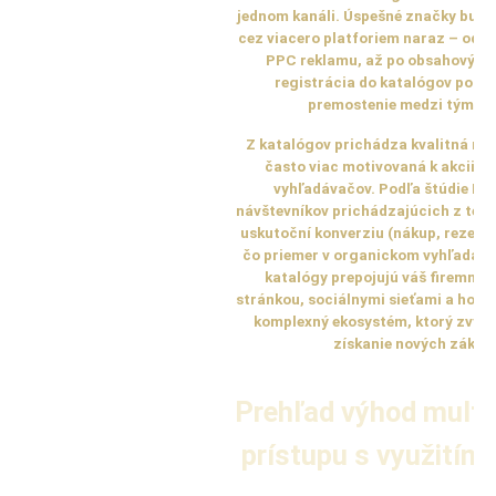
jednom kanáli. Úspešné značky buduj
cez viacero platforiem naraz – od so
PPC reklamu, až po obsahový ma
registrácia do katalógov posky
premostenie medzi týmito
Z katalógov prichádza kvalitná náv
často viac motivovaná k akcii ne
vyhľadávačov. Podľa štúdie Hu
návštevníkov prichádzajúcich z tem
uskutoční konverziu (nákup, rezervá
čo priemer v organickom vyhľadávan
katalógy prepojujú váš firemný p
stránkou, sociálnymi sieťami a hodn
komplexný ekosystém, ktorý zvyšu
získanie nových zákazn
Prehľad výhod multi
prístupu s využitím