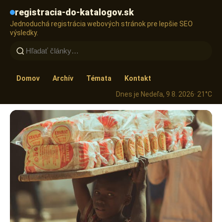
registracia-do-katalogov.sk
Jednoduchá registrácia webových stránok pre lepšie SEO
výsledky.
Domov
Archív
Témata
Kontakt
Dnes je Nedeľa, 9 8. 2026
· 21°C