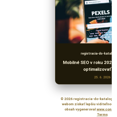
registracia-do-katalog
Mobilné SEO v roku 2024:
optimalizovať w
25. 6. 2026
© 2026 registracia-do-katalogo
webom získať lepšiu viditeľnosť. 
obsah vygeneroval
www.content
Terms