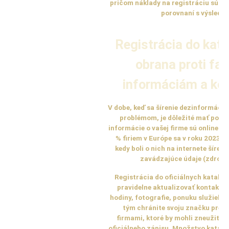
pričom náklady na registráciu sú ča
porovnaní s výsledka
Registrácia do kat
obrana proti fa
informáciám a kon
V dobe, keď sa šírenie dezinformácií
problémom, je dôležité mať pod k
informácie o vašej firme sú online d
% firiem v Európe sa v roku 2023 s
kedy boli o nich na internete šíren
zavádzajúce údaje (zdroj: 
Registrácia do oficiálnych katal
pravidelne aktualizovať kontaktné
hodiny, fotografie, ponuku služieb č
tým chránite svoju značku pred
firmami, ktoré by mohli zneužiť n
oficiálneho zápisu. Množstvo katal