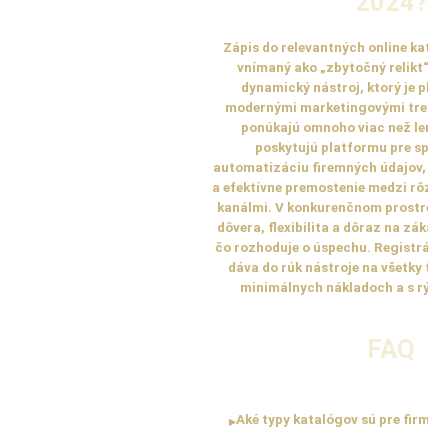
2024?
Zápis do relevantných online katal
vnímaný ako „zbytočný relikt“ mi
dynamický nástroj, ktorý je plne
modernými marketingovými trendm
ponúkajú omnoho viac než len s
poskytujú platformu pre správ
automatizáciu firemných údajov, ex
a efektívne premostenie medzi rôzn
kanálmi. V konkurenčnom prostredí 
dôvera, flexibilita a dôraz na zákaz
čo rozhoduje o úspechu. Registráci
dáva do rúk nástroje na všetky tiet
minimálnych nákladoch a s rých
FAQ
Aké typy katalógov sú pre firmu 
▸