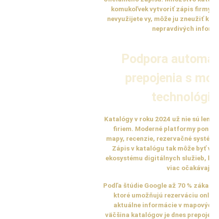
komukoľvek vytvoriť zápis firmy, 
nevyužijete vy, môže ju zneužiť kon
nepravdivých informá
Podpora automati
prepojenia s mo
technológia
Katalógy v roku 2024 už nie sú len
firiem. Moderné platformy ponúka
mapy, recenzie, rezervačné systémy 
Zápis v katalógu tak môže byť vs
ekosystému digitálnych služieb, kto
viac očakávajú.
Podľa štúdie Google až 70 % zákazník
ktoré umožňujú rezerváciu online
aktuálne informácie v mapových 
väčšina katalógov je dnes prepojená