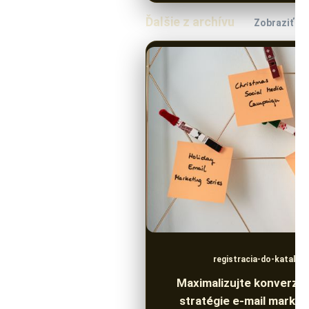
Ďalšie z archívu
Zobraziť ce
registracia-do-katalog
Maximalizujte konverzi
stratégie e-mail marke