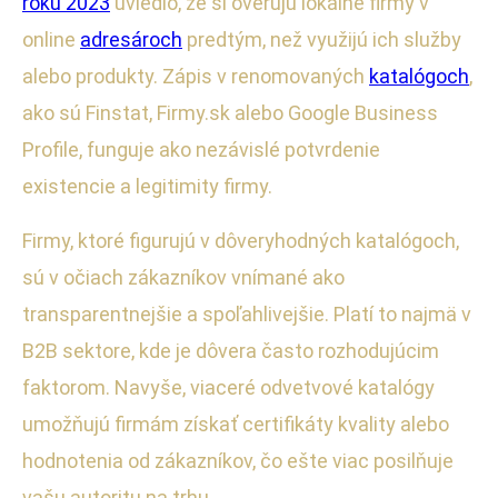
roku 2023
uviedlo, že si overujú lokálne firmy v
online
adresároch
predtým, než využijú ich služby
alebo produkty. Zápis v renomovaných
katalógoch
,
ako sú Finstat, Firmy.sk alebo Google Business
Profile, funguje ako nezávislé potvrdenie
existencie a legitimity firmy.
Firmy, ktoré figurujú v dôveryhodných katalógoch,
sú v očiach zákazníkov vnímané ako
transparentnejšie a spoľahlivejšie. Platí to najmä v
B2B sektore, kde je dôvera často rozhodujúcim
faktorom. Navyše, viaceré odvetvové katalógy
umožňujú firmám získať certifikáty kvality alebo
hodnotenia od zákazníkov, čo ešte viac posilňuje
vašu autoritu na trhu.