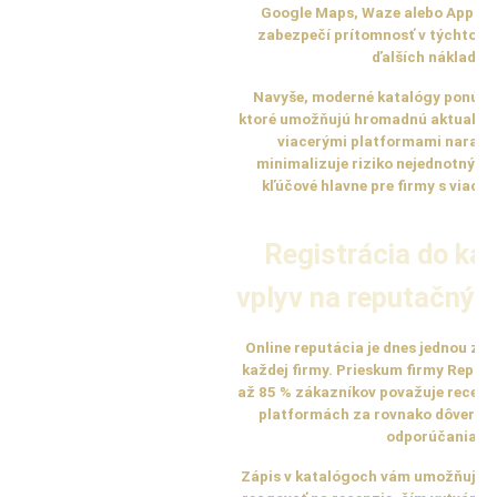
Google Maps, Waze alebo Apple 
zabezpečí prítomnosť v týchto e
ďalších nákladov.
Navyše, moderné katalógy ponúkaj
ktoré umožňujú hromadnú aktualizá
viacerými platformami naraz. T
minimalizuje riziko nejednotných 
kľúčové hlavne pre firmy s viace
Registrácia do ka
vplyv na reputačný
Online reputácia je dnes jednou z n
každej firmy. Prieskum firmy Reputa
až 85 % zákazníkov považuje recenz
platformách za rovnako dôveryh
odporúčania.
Zápis v katalógoch vám umožňuje a