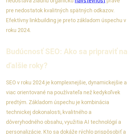
nedostáva žiadnu organickú
návštevnosť
práve
pre nedostatok kvalitných spätných odkazov.
Efektívny linkbuilding je preto základom úspechu v
roku 2024.
Budúcnosť SEO: Ako sa pripraviť na
ďalšie roky?
SEO v roku 2024 je komplexnejšie, dynamickejšie a
viac orientované na používateľa než kedykoľvek
predtým. Základom úspechu je kombinácia
technickej dokonalosti, kvalitného a
dôveryhodného obsahu, využitia AI technológií a
personalizácie. Kto sa dokáže rýchlo prispôsobiť a