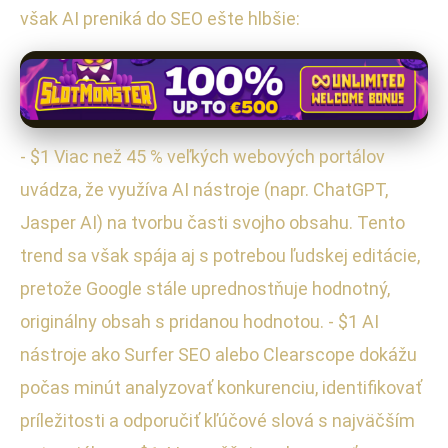
však AI preniká do SEO ešte hlbšie:
- $1 Viac než 45 % veľkých webových portálov
uvádza, že využíva AI nástroje (napr. ChatGPT,
Jasper AI) na tvorbu časti svojho obsahu. Tento
trend sa však spája aj s potrebou ľudskej editácie,
pretože Google stále uprednostňuje hodnotný,
originálny obsah s pridanou hodnotou. - $1 AI
nástroje ako Surfer SEO alebo Clearscope dokážu
počas minút analyzovať konkurenciu, identifikovať
príležitosti a odporučiť kľúčové slová s najväčším