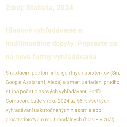
Zdroj: Statista, 2024
Hlasové vyhľadávanie a
multimodálne dopyty: Pripravte sa
na nové formy vyhľadávania
S rastúcim počtom inteligentných asistentov (Siri,
Google Assistant, Alexa) a smart zariadení prudko
stúpa počet hlasových vyhľadávaní. Podľa
Comscore bude v roku 2024 až 58 % všetkých
vyhľadávaní uskutočnených hlasom alebo
prostredníctvom multimodálnych (hlas + vizuál)