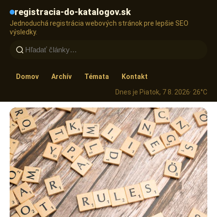
registracia-do-katalogov.sk
Jednoduchá registrácia webových stránok pre lepšie SEO
výsledky.
Domov
Archív
Témata
Kontakt
Dnes je Piatok, 7 8. 2026
· 26°C