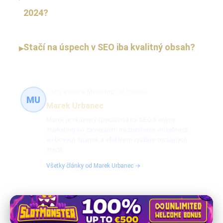
2024?
Stačí na úspech v SEO iba kvalitný obsah?
▸
SEO a Online Marketing
37 článkov
MU
Marek Urbanec
Marek je skúsený špecialista na SEO a online
marketing so zameraním na zlepšenie viditeľnosti
webových stránok a efektívne využitie sociálnych
médií.
Všetky články od Marek Urbanec →