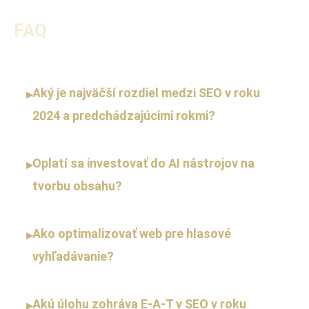
FAQ
Aký je najväčší rozdiel medzi SEO v roku
▸
2024 a predchádzajúcimi rokmi?
Oplatí sa investovať do AI nástrojov na
▸
tvorbu obsahu?
Ako optimalizovať web pre hlasové
▸
vyhľadávanie?
Akú úlohu zohráva E-A-T v SEO v roku
▸