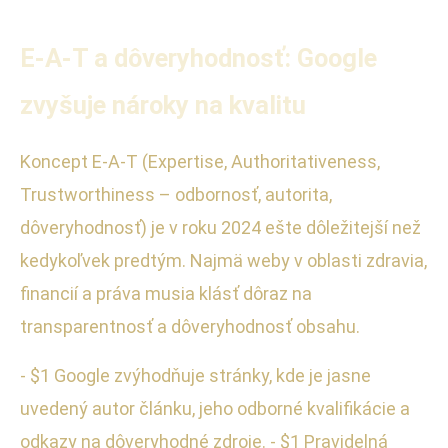
E-A-T a dôveryhodnosť: Google
zvyšuje nároky na kvalitu
Koncept E-A-T (Expertise, Authoritativeness,
Trustworthiness – odbornosť, autorita,
dôveryhodnosť) je v roku 2024 ešte dôležitejší než
kedykoľvek predtým. Najmä weby v oblasti zdravia,
financií a práva musia klásť dôraz na
transparentnosť a dôveryhodnosť obsahu.
- $1 Google zvýhodňuje stránky, kde je jasne
uvedený autor článku, jeho odborné kvalifikácie a
odkazy na dôveryhodné zdroje. - $1 Pravidelná