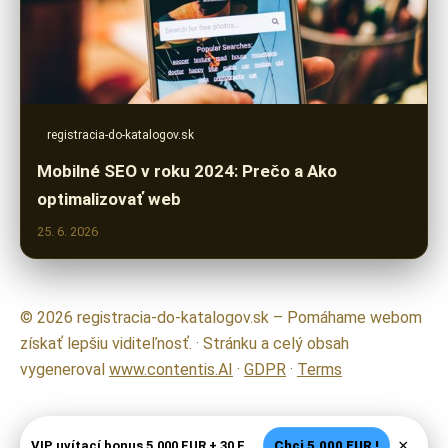
registracia-do-katalogov.sk
Mobilné SEO v roku 2024: Prečo a Ako
optimalizovať web
25. 6. 2026
© 2026 registracia-do-katalogov.sk – Pomáhame webom
získať lepšiu viditeľnosť. · Stránku a celý obsah
vygeneroval
www.contentis.AI
·
GDPR
·
Terms
×
VIP uvítací bonus 5.000 EUR + 30 FS - Legálne SK casino
Chci 5.000 EUR !