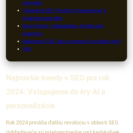
na kvalitu
Technické SEO: Rýchlosť, bezpečnosť a
štruktúrované dáta
Nové trendy v linkbuildingu: Kvalita nad
kvantitou
Budúcnosť SEO: Ako sa pripraviť na ďalšie roky?
FAQ
Najnovšie trendy v SEO pre rok
2024: Vstupujeme do éry AI a
personalizácie
Rok 2024 prináša ďalšiu revolúciu v oblasti SEO.
Vyhľadávače sú inteligentnejšie než kedykoľvek