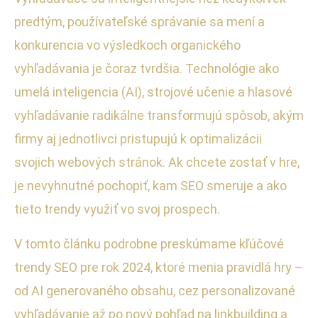
predtým, používateľské správanie sa mení a
konkurencia vo výsledkoch organického
vyhľadávania je čoraz tvrdšia. Technológie ako
umelá inteligencia (AI), strojové učenie a hlasové
vyhľadávanie radikálne transformujú spôsob, akým
firmy aj jednotlivci pristupujú k optimalizácii
svojich webových stránok. Ak chcete zostať v hre,
je nevyhnutné pochopiť, kam SEO smeruje a ako
tieto trendy využiť vo svoj prospech.
V tomto článku podrobne preskúmame kľúčové
trendy SEO pre rok 2024, ktoré menia pravidlá hry –
od AI generovaného obsahu, cez personalizované
vyhľadávanie až po nový pohľad na linkbuilding a