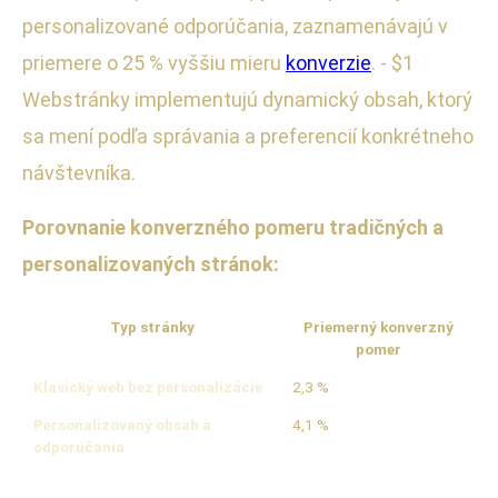
personalizované odporúčania, zaznamenávajú v
priemere o 25 % vyššiu mieru
konverzie
. - $1
Webstránky implementujú dynamický obsah, ktorý
sa mení podľa správania a preferencií konkrétneho
návštevníka.
Porovnanie konverzného pomeru tradičných a
personalizovaných stránok:
Typ stránky
Priemerný konverzný
pomer
Klasický web bez personalizácie
2,3 %
Personalizovaný obsah a
4,1 %
odporúčania